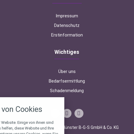
Impressum
Datenschutz
Erstinformation
Wichtiges
Über uns
Bedarfsermittlung
Schadenmeldung
nstellungen
von Cookies
über alle verwendeten Cookies und
chkeit folgende Kategorien zu
r zu blockieren.
 Website. Einige von ihnen sind
© 2026 Finanzberatung Münster B-G-S GmbH & Co. KG
helfen, diese Website und Ihre
eptieren unsere Cookies, wenn Sie