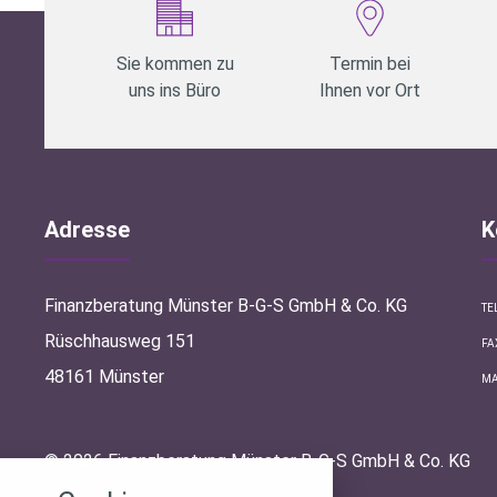
Sie kommen zu
Termin bei
uns ins Büro
Ihnen vor Ort
Adresse
K
Finanzberatung Münster B-G-S GmbH & Co. KG
TE
Rüschhausweg 151
FA
48161 Münster
MA
stellungen
© 2026 Finanzberatung Münster B-G-S GmbH & Co. KG
rwendeten Cookies und Skripte. Sie haben die