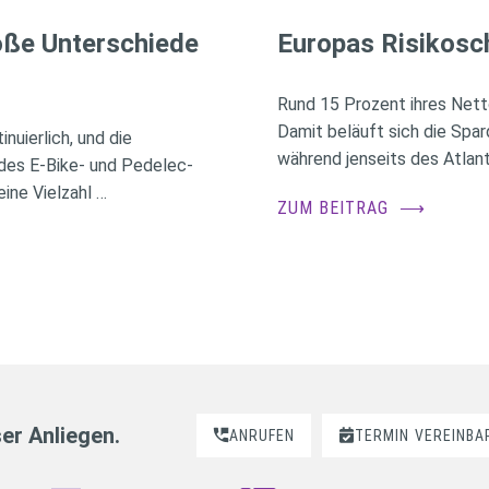
roße Unterschiede
Europas Risikosc
Rund 15 Prozent ihres Nett
Damit beläuft sich die Spa
nuierlich, und die
während jenseits des Atlant
des E-Bike- und Pedelec-
ine Vielzahl …
ZUM BEITRAG
⟶
ser Anliegen.
ANRUFEN
TERMIN
VEREINBA