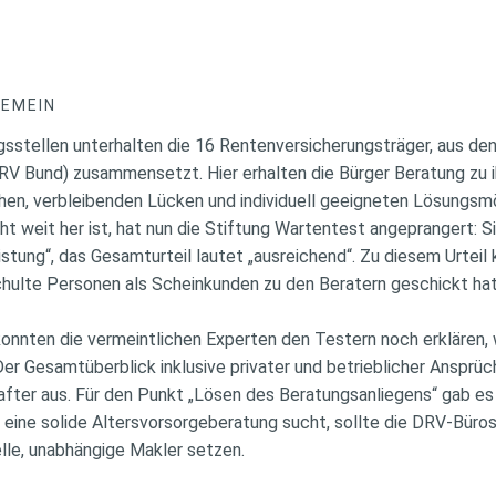
GEMEIN
sstellen unterhalten die 16 Rentenversicherungsträger, aus de
V Bund) zusammensetzt. Hier erhalten die Bürger Beratung zu i
n, verbleibenden Lücken und individuell geeigneten Lösungsmö
ht weit her ist, hat nun die Stiftung Wartentest angeprangert: S
stung“, das Gesamturteil lautet „ausreichend“. Zu diesem Urtei
hulte Personen als Scheinkunden zu den Beratern geschickt hat
konnten die vermeintlichen Experten den Testern noch erklären,
er Gesamtüberblick inklusive privater und betrieblicher Ansprüch
fter aus. Für den Punkt „Lösen des Beratungsanliegens“ gab es 
r eine solide Altersvorsorgeberatung sucht, sollte die DRV-Büro
lle, unabhängige Makler setzen.