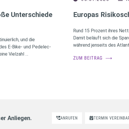
roße Unterschiede
Europas Risikosc
Rund 15 Prozent ihres Nett
Damit beläuft sich die Spa
nuierlich, und die
während jenseits des Atlant
des E-Bike- und Pedelec-
ine Vielzahl …
ZUM BEITRAG
⟶
ser Anliegen.
ANRUFEN
TERMIN
VEREINBA