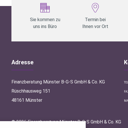
Sie kommen zu
Termin bei
uns ins Büro
Ihnen vor Ort
Adresse
K
Finanzberatung Münster B-G-S GmbH & Co. KG
TE
Rüschhausweg 151
FA
48161 Münster
MA
stellungen
© 2026 Finanzberatung Münster B-G-S GmbH & Co. KG
rwendeten Cookies und Skripte. Sie haben die