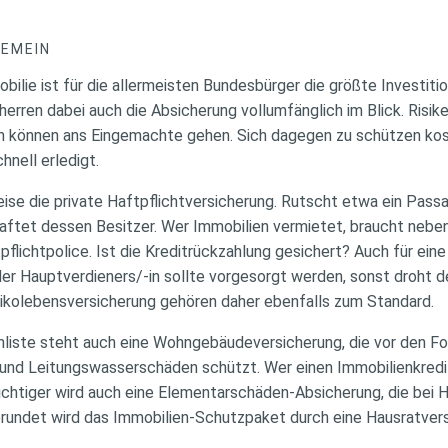
GEMEIN
bilie ist für die allermeisten Bundesbürger die größte Investiti
erren dabei auch die Absicherung vollumfänglich im Blick. Risi
n können ans Eingemachte gehen. Sich dagegen zu schützen koste
hnell erledigt.
eise die private Haftpflichtversicherung. Rutscht etwa ein Pass
ftet dessen Besitzer. Wer Immobilien vermietet, braucht neben
flichtpolice. Ist die Kreditrückzahlung gesichert? Auch für eine
r Hauptverdieners/-in sollte vorgesorgt werden, sonst droht de
sikolebensversicherung gehören daher ebenfalls zum Standard.
enliste steht auch eine Wohngebäudeversicherung, die vor den Fo
 und Leitungswasserschäden schützt. Wer einen Immobilienkredit
chtiger wird auch eine Elementarschäden-Absicherung, die bei 
erundet wird das Immobilien-Schutzpaket durch eine Hausratvers