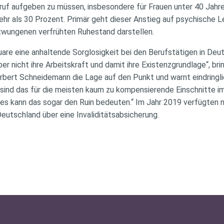
eruf aufgeben zu müssen, insbesondere für Frauen unter 40 Jahr
r als 30 Prozent. Primär geht dieser Anstieg auf psychische Lei
zwungenen verfrühten Ruhestand darstellen.
are eine anhaltende Sorglosigkeit bei den Berufstätigen in Deu
er nicht ihre Arbeitskraft und damit ihre Existenzgrundlage“, br
rbert Schneidemann die Lage auf den Punkt und warnt eindringli
sind das für die meisten kaum zu kompensierende Einschnitte 
gles kann das sogar den Ruin bedeuten.“ Im Jahr 2019 verfügten n
Deutschland über eine Invaliditätsabsicherung.