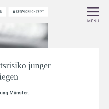
EN
SERVICEKONZEPT
tsrisiko junger
tiegen
tung Münster.