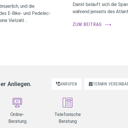
Damit beläuft sich die Spa
nuierlich, und die
während jenseits des Atlant
des E-Bike- und Pedelec-
ine Vielzahl …
ZUM BEITRAG
⟶
ser Anliegen.
ANRUFEN
TERMIN
VEREINBA
Online-
Telefonische
Beratung
Beratung