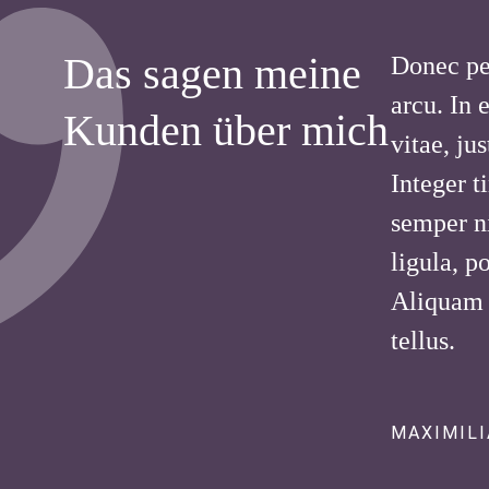
Das sagen meine
Donec ped
arcu. In 
Kunden über mich
vitae, ju
Integer 
semper ni
ligula, p
Aliquam l
tellus.
MAXIMIL