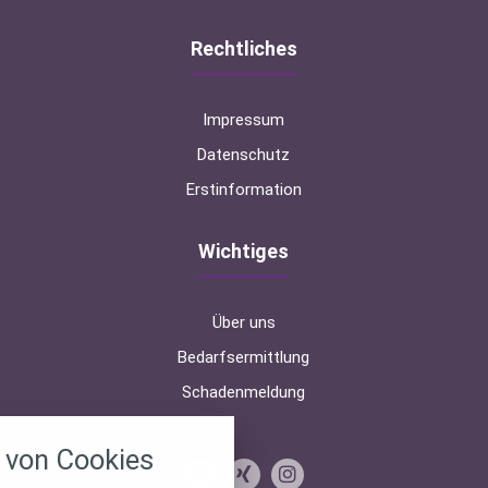
Rechtliches
Impressum
Datenschutz
Erstinformation
Wichtiges
Über uns
Bedarfsermittlung
Schadenmeldung
nstellungen
von Cookies
über alle verwendeten Cookies und
chkeit folgende Kategorien zu