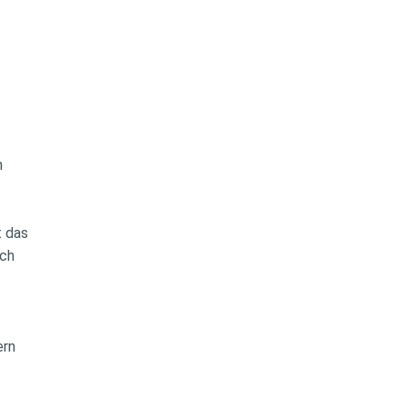
h
t das
ich
ern