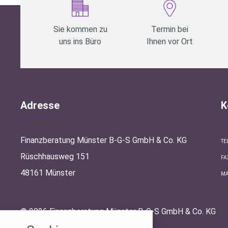
Sie kommen zu
Termin bei
uns ins Büro
Ihnen vor Ort
Adresse
K
Finanzberatung Münster B-G-S GmbH & Co. KG
TE
Rüschhausweg 151
FA
48161 Münster
MA
stellungen
© 2026 Finanzberatung Münster B-G-S GmbH & Co. KG
rwendeten Cookies und Skripte. Sie haben die