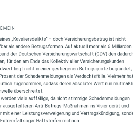
GEMEIN
 eines „Kavaliersdelikts“ – doch Versicherungsbetrug ist nicht
fbar als andere Betrugsformen. Auf aktuell mehr als 6 Milliarden
band der Deutschen Versicherungswirtschaft (GDV) den dadurc
en, für den am Ende das Kollektiv aller Versicherungskunden
wert liegt nicht in einer gestiegenen Betrugsquote begründet;
 Prozent der Schadenmeldungen als Verdachtsfälle. Vielmehr ha
tlich zugenommen, sodass deren absoluter Wert nun mutmaßl
hwelle überschreitet.
 werden viele auffällige, da nicht stimmige Schadenmeldungen
mer ausgefeilteren Anti-Betrugs-Maßnahmen ins Visier gerät und
nur mit einer Leistungsverweigerung und Vertragskündigung, sond
 Extremfall sogar Haftstrafen rechnen.