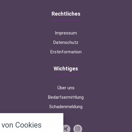
Rechtliches
Impressum
Datenschutz
Erstinformation
Wichtiges
Über uns
Bedarfsermittlung
Schadenmeldung
nstellungen
von Cookies
über alle verwendeten Cookies und
chkeit folgende Kategorien zu