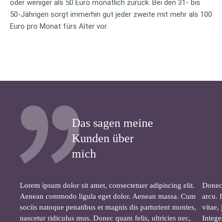
oder weniger als 50 Euro monatlich zurück. Bei den 31- bis
50-Jährigen sorgt immerhin gut jeder zweite mit mehr als 100
Euro pro Monat fürs Alter vor.
Das sagen meine
Kunden über
mich
Lorem ipsum dolor sit amet, consectetuer adipiscing elit.
Donec 
Aenean commodo ligula eget dolor. Aenean massa. Cum
arcu. 
sociis natoque penatibus et magnis dis parturient montes,
vitae,
nascetur ridiculus mus. Donec quam felis, ultricies nec,
Intege