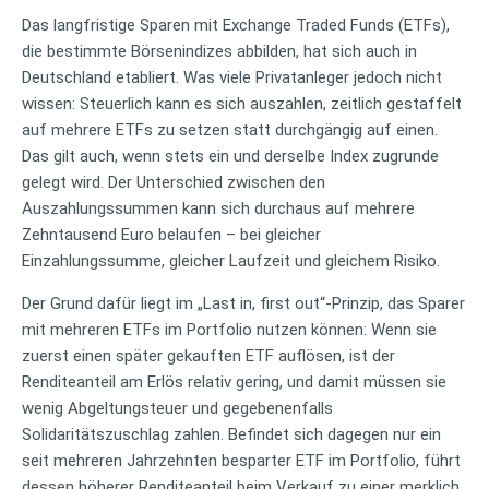
Das langfristige Sparen mit Exchange Traded Funds (ETFs),
die bestimmte Börsenindizes abbilden, hat sich auch in
Deutschland etabliert. Was viele Privatanleger jedoch nicht
wissen: Steuerlich kann es sich auszahlen, zeitlich gestaffelt
auf mehrere ETFs zu setzen statt durchgängig auf einen.
Das gilt auch, wenn stets ein und derselbe Index zugrunde
gelegt wird. Der Unterschied zwischen den
Auszahlungssummen kann sich durchaus auf mehrere
Zehntausend Euro belaufen – bei gleicher
Einzahlungssumme, gleicher Laufzeit und gleichem Risiko.
Der Grund dafür liegt im „Last in, first out“-Prinzip, das Sparer
mit mehreren ETFs im Portfolio nutzen können: Wenn sie
zuerst einen später gekauften ETF auflösen, ist der
Renditeanteil am Erlös relativ gering, und damit müssen sie
wenig Abgeltungsteuer und gegebenenfalls
Solidaritätszuschlag zahlen. Befindet sich dagegen nur ein
seit mehreren Jahrzehnten besparter ETF im Portfolio, führt
dessen höherer Renditeanteil beim Verkauf zu einer merklich