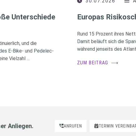
30.07.2026
roße Unterschiede
Europas Risikosc
Rund 15 Prozent ihres Nett
Damit beläuft sich die Spa
nuierlich, und die
während jenseits des Atlant
des E-Bike- und Pedelec-
ine Vielzahl …
ZUM BEITRAG
⟶
ser Anliegen.
ANRUFEN
TERMIN
VEREINBA