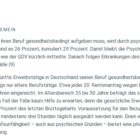
GEMEIN
ie ihren Beruf gesundheitsbedingt aufgeben muss, wird durch ps
ind es 26 Prozent, kumuliert 29 Prozent. Damit bleibt die Psych
 wie der GDV kürzlich mitteilte. Danach folgen Erkrankungen d
lle (9).
ünfte Erwerbstätige in Deutschland seinen Beruf gesundheitsb
gs nur ältere Berufstätige: Etwa jeder 20. Rentenantrag wegen 
hren eingereicht. Im Altersbereich 35 bis 50 Jahre beträgt das s
 Fall der Fälle kaum Hilfe zu erwarten, denn die gesetzliche E
Prozent des letzten Bruttogehalts. Voraussetzung für den Bezug 
ür mindestens drei Stunden täglich ausgeübt werden kann. Einen
rufsunfähigkeit – auch aus psychischen Gründen – bietet eine pri
ung.