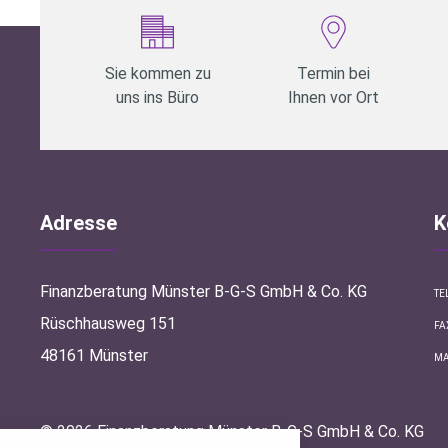
Sie kommen zu
Termin bei
uns ins Büro
Ihnen vor Ort
Adresse
K
Finanzberatung Münster B-G-S GmbH & Co. KG
TE
Rüschhausweg 151
FA
48161 Münster
MA
stellungen
© 2026 Finanzberatung Münster B-G-S GmbH & Co. KG
rwendeten Cookies und Skripte. Sie haben die