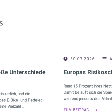
s
30.07.2026
roße Unterschiede
Europas Risikosc
Rund 15 Prozent ihres Nett
Damit beläuft sich die Spa
nuierlich, und die
während jenseits des Atlant
des E-Bike- und Pedelec-
ine Vielzahl …
ZUM BEITRAG
⟶