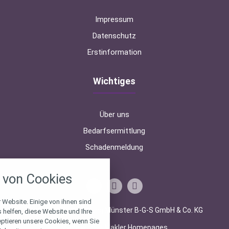
Impressum
Datenschutz
Erstinformation
Wichtiges
Über uns
Bedarfsermittlung
Schadenmeldung
nstellungen
von Cookies
über alle verwendeten Cookies und
chkeit folgende Kategorien zu
r zu blockieren.
 Website. Einige von ihnen sind
© 2026 Finanzberatung Münster B-G-S GmbH & Co. KG
helfen, diese Website und Ihre
eptieren unsere Cookies, wenn Sie
Notwendig
Made with
❤
Makler Homepages