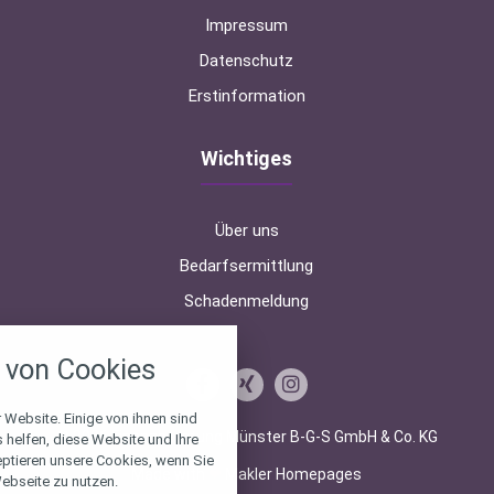
Impressum
Datenschutz
Erstinformation
Wichtiges
Über uns
Bedarfsermittlung
Schadenmeldung
nstellungen
von Cookies
über alle verwendeten Cookies und
chkeit folgende Kategorien zu
r zu blockieren.
 Website. Einige von ihnen sind
© 2026 Finanzberatung Münster B-G-S GmbH & Co. KG
helfen, diese Website und Ihre
eptieren unsere Cookies, wenn Sie
Notwendig
Made with
❤
Makler Homepages
ebseite zu nutzen.