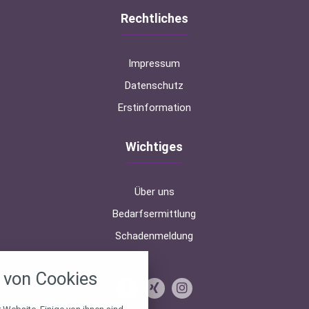
Rechtliches
Impressum
Datenschutz
Erstinformation
Wichtiges
Über uns
Bedarfsermittlung
Schadenmeldung
nstellungen
von Cookies
über alle verwendeten Cookies und
chkeit folgende Kategorien zu
r zu blockieren.