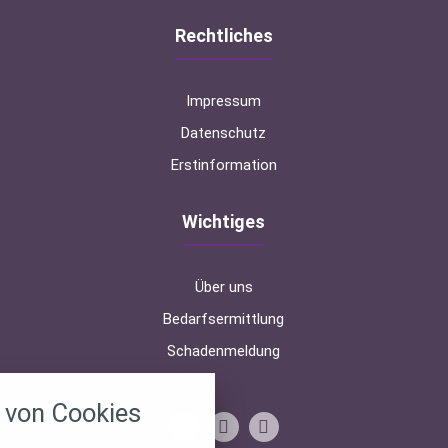
Rechtliches
Impressum
Datenschutz
Erstinformation
Wichtiges
Über uns
Bedarfsermittlung
Schadenmeldung
nstellungen
von Cookies
über alle verwendeten Cookies und
chkeit folgende Kategorien zu