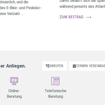
Damit beläuft sich die Spa
nuierlich, und die
während jenseits des Atlant
des E-Bike- und Pedelec-
ine Vielzahl …
ZUM BEITRAG
⟶
ser Anliegen.
ANRUFEN
TERMIN
VEREINBA
Online-
Telefonische
Beratung
Beratung