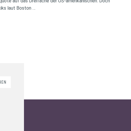
rquote auf das Dreifache der US-amerikanischen. Doch
iks laut Boston …
REN