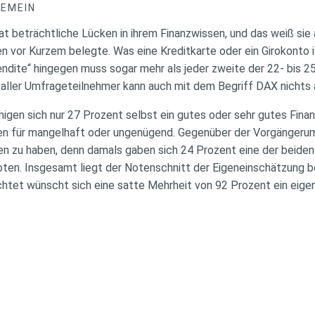
GEMEIN
t beträchtliche Lücken in ihrem Finanzwissen, und das weiß sie
en vor Kurzem belegte. Was eine Kreditkarte oder ein Girokonto i
endite“ hingegen muss sogar mehr als jeder zweite der 22- bis 2
it aller Umfrageteilnehmer kann auch mit dem Begriff DAX nichts
gen sich nur 27 Prozent selbst ein gutes oder sehr gutes Fina
en für mangelhaft oder ungenügend. Gegenüber der Vorgängeru
 zu haben, denn damals gaben sich 24 Prozent eine der beiden
ten. Insgesamt liegt der Notenschnitt der Eigeneinschätzung bei
htet wünscht sich eine satte Mehrheit von 92 Prozent ein eigen