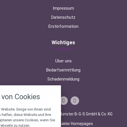
Impressum
Datenschutz
Erstinformation
Wichtiges
Über uns
Bedarfsermittlung
Schadenmeldung
nstellungen
von Cookies
über alle verwendeten Cookies und
chkeit folgende Kategorien zu
r zu blockieren.
 Website. Einige von ihnen sind
© 2026 Finanzberatung Münster B-G-S GmbH & Co. KG
helfen, diese Website und Ihre
eptieren unsere Cookies, wenn Sie
Notwendig
Made with
❤
Makler Homepages
ebseite zu nutzen.