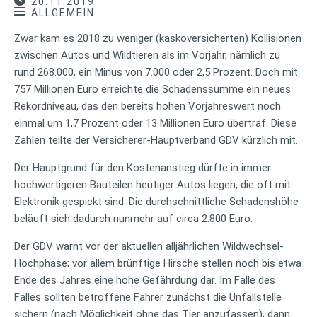
20.11.2019
ALLGEMEIN
Zwar kam es 2018 zu weniger (kaskoversicherten) Kollisionen
zwischen Autos und Wildtieren als im Vorjahr, nämlich zu
rund 268.000, ein Minus von 7.000 oder 2,5 Prozent. Doch mit
757 Millionen Euro erreichte die Schadenssumme ein neues
Rekordniveau, das den bereits hohen Vorjahreswert noch
einmal um 1,7 Prozent oder 13 Millionen Euro übertraf. Diese
Zahlen teilte der Versicherer-Hauptverband GDV kürzlich mit.
Der Hauptgrund für den Kostenanstieg dürfte in immer
hochwertigeren Bauteilen heutiger Autos liegen, die oft mit
Elektronik gespickt sind. Die durchschnittliche Schadenshöhe
beläuft sich dadurch nunmehr auf circa 2.800 Euro.
Der GDV warnt vor der aktuellen alljährlichen Wildwechsel-
Hochphase; vor allem brünftige Hirsche stellen noch bis etwa
Ende des Jahres eine hohe Gefährdung dar. Im Falle des
Falles sollten betroffene Fahrer zunächst die Unfallstelle
sichern (nach Möglichkeit ohne das Tier anzufassen), dann